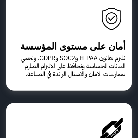
أمان على مستوى المؤسسة
نلتزم بقانون HIPAA وSOC2 وGDPR، ونحمي
البيانات الحساسة ونحافظ على الالتزام الصارم
بممارسات الأمان والامتثال الرائدة في الصناعة.